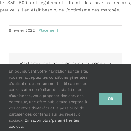
le S&P 500 ont également atteint des niveaux records,
preuve, s’il en était besoin, de l’optimisme des marchés.
8 février 2022
|
Placement
Partagez cet articles sur vos réseaux
En poursuivant votre navigation sur ce site,
Facebook
X
LinkedIn
WhatsApp
Vk
Email
vous en acceptez les conditions générales
d'utilisation, et notamment l'utilisation des
cookies afin de réaliser des statistiques
d'audiences, vous proposer des services
OK
éditoriaux, une offre publicitaire adaptée à
© Copyright 2020 -
2026 |
Politique de confidentialité
|
vos centres d'intérêts et la possibilité de
Mentions légales
| Un site
WordPress
partager des contenus sur les réseaux
sociaux.
En savoir plus/paramétrer les
Facebook
LinkedIn
cookies.