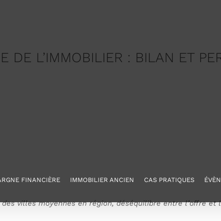
ERSPECTIVES
Accueil
E DE L’IMMOBILIER : BILAN ET PE
ARGNE FINANCIÈRE
IMMOBILIER ANCIEN
CAS PRATIQUES
ÉVÈ
t des villes moyennes en région, déséquilibre entre l’offre e