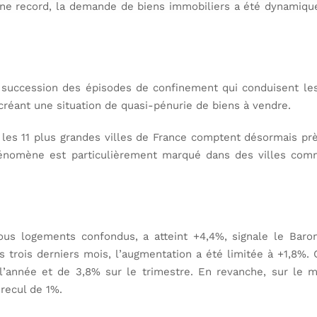
gne record, la demande de biens immobiliers a été dynamiq
uccession des épisodes de confinement qui conduisent les F
, créant une situation de quasi-pénurie de biens à vendre.
, les 11 plus grandes villes de France comptent désormais p
phénomène est particulièrement marqué dans des villes com
ous logements confondus, a atteint +4,4%, signale le Barom
s trois derniers mois, l’augmentation a été limitée à +1,8%.
l’année et de 3,8% sur le trimestre. En revanche, sur le m
 recul de 1%.