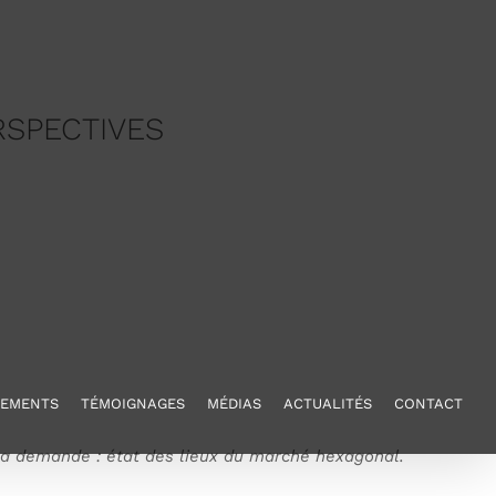
Immobilier
LA RENTRÉE DE L’IMMOBILIER : BILAN ET PERSPECTIVES
RSPECTIVES
NEMENTS
TÉMOIGNAGES
MÉDIAS
ACTUALITÉS
CONTACT
t la demande : état des lieux du marché hexagonal.