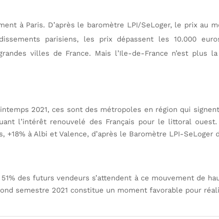
ent à Paris. D’après le baromètre LPI/SeLoger, le prix au mè
ssements parisiens, les prix dépassent les 10.000 euro
grandes villes de France. Mais l’Ile-de-France n’est plus 
intemps 2021, ces sont des métropoles en région qui signent 
t l’intérêt renouvelé des Français pour le littoral ouest.
s, +18% à Albi et Valence, d’après le Baromètre LPI-SeLoger de
t 51% des futurs vendeurs s’attendent à ce mouvement de hau
cond semestre 2021 constitue un moment favorable pour réalis